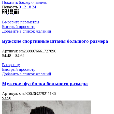
Показать боковую панель
недавние
Показать
9
12
18
24
Выберите параметры
Быстрый просмотр
Добавить в список желаний
мужские спортивные штаны большого размера
Артикул:
sm2308076661727896
$
4.48
–
$
4.62
В корзину
Быстрый просмотр
Добавить в список желаний
Мужская футболка большого размера
Артикул:
sm2306263279211136
$
3.50