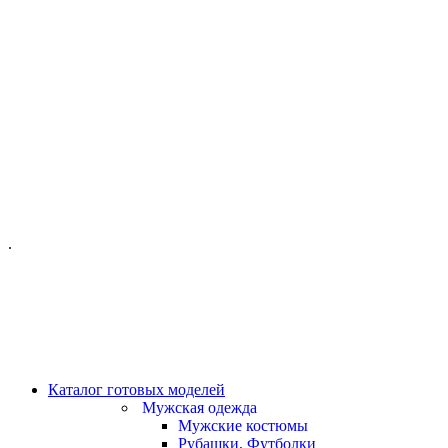
ОФИС МОСКВА:
МОСКВА, ГИЛЯРОВСКОГО, 50
ПН-ПТ - С 10-21:00
СБ-ВС С 11-19:00
+7 (977) 150 06 97
.
MANAGER@VELOURLAB.RU
Каталог готовых моделей
Мужская одежда
Мужские костюмы
Рубашки, Футболки