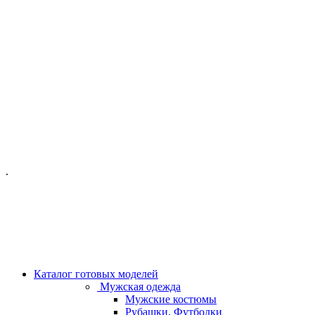
ОФИС МОСКВА:
МОСКВА, ГИЛЯРОВСКОГО, 50
ПН-ПТ - С 10-21:00
СБ-ВС С 11-19:00
+7 (977) 150 06 97
.
MANAGER@VELOURLAB.RU
Каталог готовых моделей
Мужская одежда
Мужские костюмы
Рубашки, Футболки