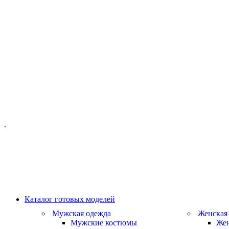
ОФИС МОСКВА:
МОСКВА, ГИЛЯРОВСКОГО, 50
ПН-ПТ - С 10-21:00
СБ-ВС С 11-19:00
+7 (977) 150 06 97
.
MANAGER@VELOURLAB.RU
Каталог готовых моделей
Мужская одежда
Женская
Мужские костюмы
Жен