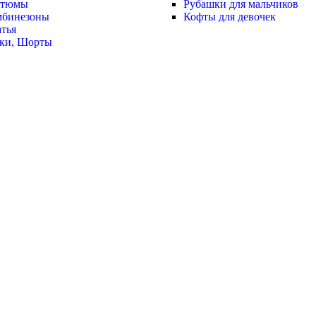
стюмы
Рубашки для мальчиков
мбинезоны
Кофты для девочек
тья
ки, Шорты