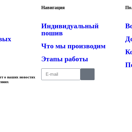
Навигация
По
Индивидуальный
В
пошив
овых
Д
Что мы производим
К
Этапы работы
П
ает о наших новостях
ениях