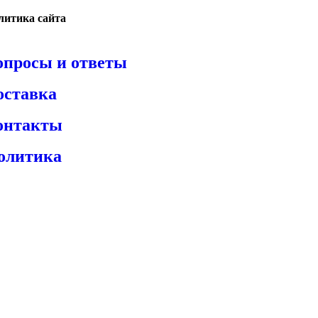
литика сайта
опросы и ответы
оставка
онтакты
олитика