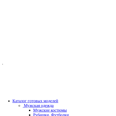
ОФИС МОСКВА:
МОСКВА, ГИЛЯРОВСКОГО, 50
ПН-ПТ - С 10-21:00
СБ-ВС С 11-19:00
+7 (977) 150 06 97
.
MANAGER@VELOURLAB.RU
Каталог готовых моделей
Мужская одежда
Мужские костюмы
Рубашки, Футболки