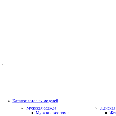
ОФИС МОСКВА:
МОСКВА, ГИЛЯРОВСКОГО, 50
ПН-ПТ - С 10-21:00
СБ-ВС С 11-19:00
+7 (977) 150 06 97
.
MANAGER@VELOURLAB.RU
Каталог готовых моделей
Мужская одежда
Женская
Мужские костюмы
Жен