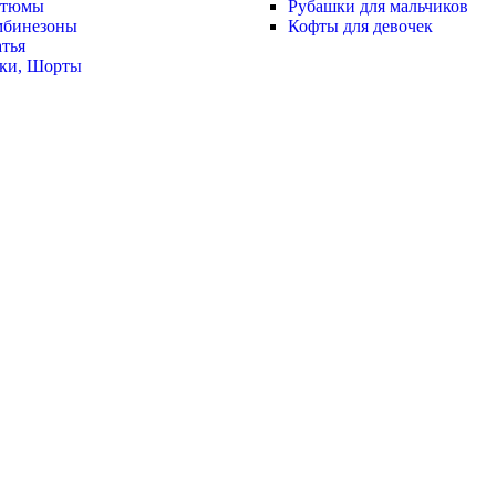
стюмы
Рубашки для мальчиков
мбинезоны
Кофты для девочек
тья
ки, Шорты