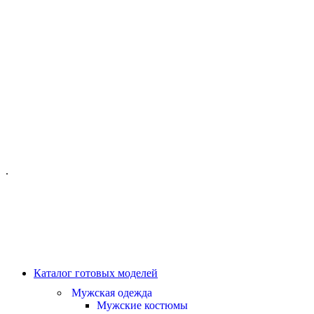
ОФИС МОСКВА:
МОСКВА, ГИЛЯРОВСКОГО, 50
ПН-ПТ - С 10-21:00
СБ-ВС С 11-19:00
+7 (977) 150 06 97
.
MANAGER@VELOURLAB.RU
Каталог готовых моделей
Мужская одежда
Мужские костюмы