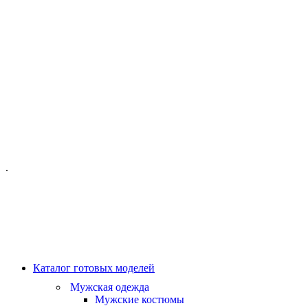
ОФИС МОСКВА:
МОСКВА, ГИЛЯРОВСКОГО, 50
ПН-ПТ - С 10-21:00
СБ-ВС С 11-19:00
+7 (977) 150 06 97
.
MANAGER@VELOURLAB.RU
Каталог готовых моделей
Мужская одежда
Мужские костюмы