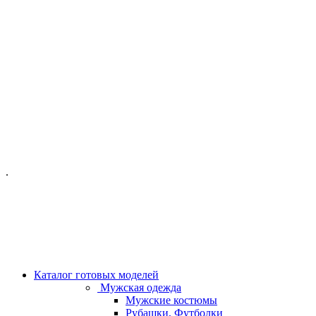
ОФИС МОСКВА:
МОСКВА, ГИЛЯРОВСКОГО, 50
ПН-ПТ - С 10-21:00
СБ-ВС С 11-19:00
+7 (977) 150 06 97
.
MANAGER@VELOURLAB.RU
Каталог готовых моделей
Мужская одежда
Мужские костюмы
Рубашки, Футболки