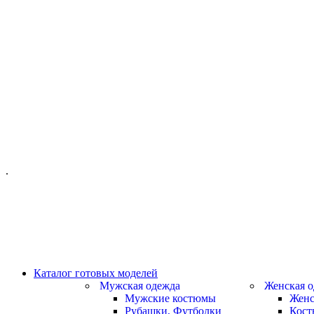
ОФИС МОСКВА:
МОСКВА, ГИЛЯРОВСКОГО, 50
ПН-ПТ - С 10-21:00
СБ-ВС С 11-19:00
+7 (977) 150 06 97
.
MANAGER@VELOURLAB.RU
Каталог готовых моделей
Мужская одежда
Женская о
Мужские костюмы
Женс
Рубашки, Футболки
Кос