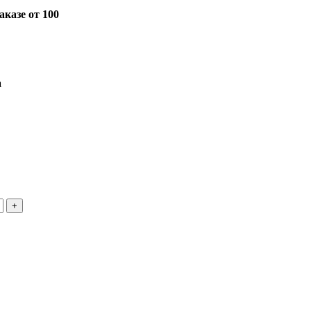
казе от 100
а