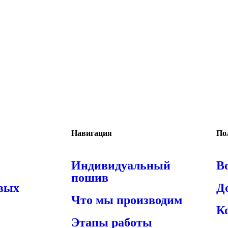
Навигация
По
Индивидуальный
В
пошив
овых
Д
Что мы производим
К
Этапы работы