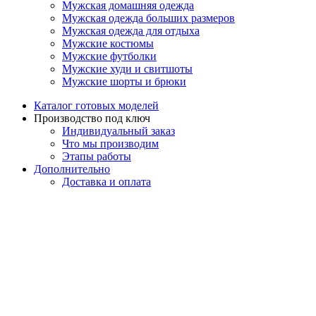
Мужская домашняя одежда
Мужская одежда больших размеров
Мужская одежда для отдыха
Мужские костюмы
Мужские футболки
Мужские худи и свитшоты
Мужские шорты и брюки
Каталог готовых моделей
Производство под ключ
Индивидуальный заказ
Что мы производим
Этапы работы
Дополнительно
Доставка и оплата
Вопросы и ответы
О компании
Контакты
Корзина
Закрыть
Магазин
0
Избранное
0
элемент
Заказ
Мой аккаунт