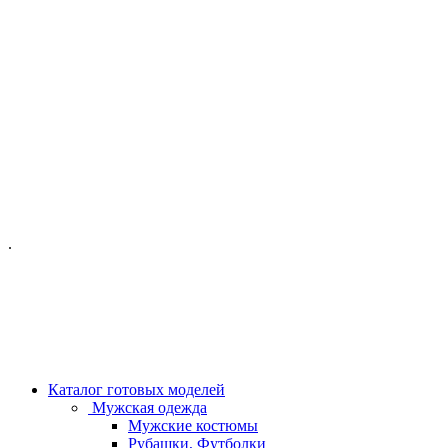
ОФИС МОСКВА:
МОСКВА, ГИЛЯРОВСКОГО, 50
ПН-ПТ - С 10-21:00
СБ-ВС С 11-19:00
+7 (977) 150 06 97
.
MANAGER@VELOURLAB.RU
Каталог готовых моделей
Мужская одежда
Мужские костюмы
Рубашки, Футболки