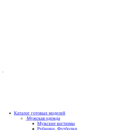
ОФИС МОСКВА:
МОСКВА, ГИЛЯРОВСКОГО, 50
ПН-ПТ - С 10-21:00
СБ-ВС С 11-19:00
+7 (977) 150 06 97
.
MANAGER@VELOURLAB.RU
Каталог готовых моделей
Мужская одежда
Мужские костюмы
Рубашки, Футболки