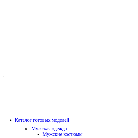
ОФИС МОСКВА:
МОСКВА, ГИЛЯРОВСКОГО, 50
ПН-ПТ - С 10-21:00
СБ-ВС С 11-19:00
+7 (977) 150 06 97
.
MANAGER@VELOURLAB.RU
Каталог готовых моделей
Мужская одежда
Мужские костюмы