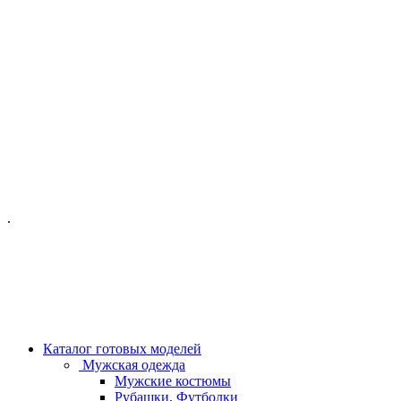
ОФИС МОСКВА:
МОСКВА, ГИЛЯРОВСКОГО, 50
ПН-ПТ - С 10-21:00
СБ-ВС С 11-19:00
+7 (977) 150 06 97
.
MANAGER@VELOURLAB.RU
Каталог готовых моделей
Мужская одежда
Мужские костюмы
Рубашки, Футболки