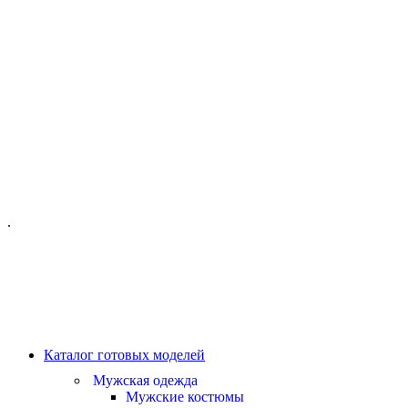
ОФИС МОСКВА:
МОСКВА, ГИЛЯРОВСКОГО, 50
ПН-ПТ - С 10-21:00
СБ-ВС С 11-19:00
+7 (977) 150 06 97
.
MANAGER@VELOURLAB.RU
Каталог готовых моделей
Мужская одежда
Мужские костюмы