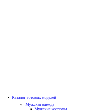
ОФИС МОСКВА:
МОСКВА, ГИЛЯРОВСКОГО, 50
ПН-ПТ - С 10-21:00
СБ-ВС С 11-19:00
+7 (977) 150 06 97
.
MANAGER@VELOURLAB.RU
Каталог готовых моделей
Мужская одежда
Мужские костюмы