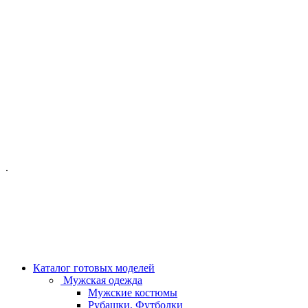
ОФИС МОСКВА:
МОСКВА, ГИЛЯРОВСКОГО, 50
ПН-ПТ - С 10-21:00
СБ-ВС С 11-19:00
+7 (977) 150 06 97
.
MANAGER@VELOURLAB.RU
Каталог готовых моделей
Мужская одежда
Мужские костюмы
Рубашки, Футболки