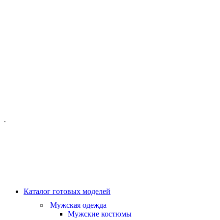
ОФИС МОСКВА:
МОСКВА, ГИЛЯРОВСКОГО, 50
ПН-ПТ - С 10-21:00
СБ-ВС С 11-19:00
+7 (977) 150 06 97
.
MANAGER@VELOURLAB.RU
Каталог готовых моделей
Мужская одежда
Мужские костюмы