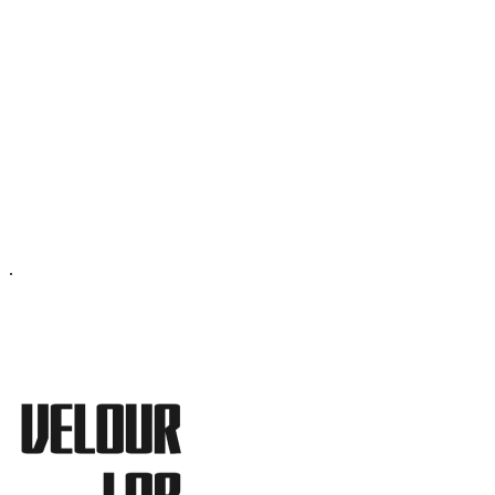
ОФИС МОСКВА:
МОСКВА, ГИЛЯРОВСКОГО, 50
ПН-ПТ - С 10-21:00
СБ-ВС С 11-19:00
+7 (977) 150 06 97
.
MANAGER@VELOURLAB.RU