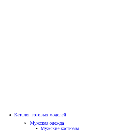
ОФИС МОСКВА:
МОСКВА, ГИЛЯРОВСКОГО, 50
ПН-ПТ - С 10-21:00
СБ-ВС С 11-19:00
+7 (977) 150 06 97
.
MANAGER@VELOURLAB.RU
Каталог готовых моделей
Мужская одежда
Мужские костюмы