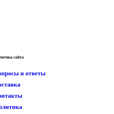
литика сайта
опросы и ответы
оставка
онтакты
олитика