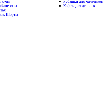
стюмы
Рубашки для мальчиков
мбинезоны
Кофты для девочек
тья
ки, Шорты