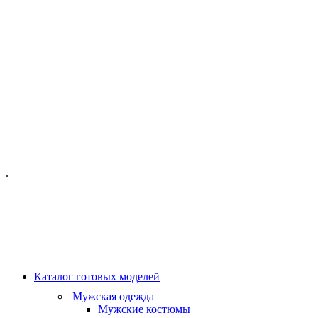
ОФИС МОСКВА:
МОСКВА, ГИЛЯРОВСКОГО, 50
ПН-ПТ - С 10-21:00
СБ-ВС С 11-19:00
+7 (977) 150 06 97
.
MANAGER@VELOURLAB.RU
Каталог готовых моделей
Мужская одежда
Мужские костюмы