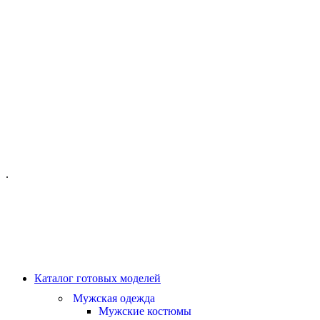
ОФИС МОСКВА:
МОСКВА, ГИЛЯРОВСКОГО, 50
ПН-ПТ - С 10-21:00
СБ-ВС С 11-19:00
+7 (977) 150 06 97
.
MANAGER@VELOURLAB.RU
Каталог готовых моделей
Мужская одежда
Мужские костюмы