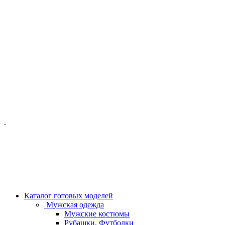
ОФИС МОСКВА:
МОСКВА, ГИЛЯРОВСКОГО, 50
ПН-ПТ - С 10-21:00
СБ-ВС С 11-19:00
+7 (977) 150 06 97
.
MANAGER@VELOURLAB.RU
Каталог готовых моделей
Мужская одежда
Мужские костюмы
Рубашки, Футболки