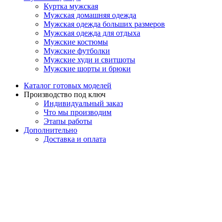
Куртка мужская
Мужская домашняя одежда
Мужская одежда больших размеров
Мужская одежда для отдыха
Мужские костюмы
Мужские футболки
Мужские худи и свитшоты
Мужские шорты и брюки
Каталог готовых моделей
Производство под ключ
Индивидуальный заказ
Что мы производим
Этапы работы
Дополнительно
Доставка и оплата
Вопросы и ответы
О компании
Контакты
Корзина
Закрыть
Магазин
0
Избранное
0
элемент
Заказ