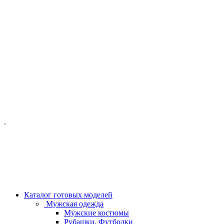
ОФИС МОСКВА:
МОСКВА, ГИЛЯРОВСКОГО, 50
ПН-ПТ - С 10-21:00
СБ-ВС С 11-19:00
+7 (977) 150 06 97
.
MANAGER@VELOURLAB.RU
Каталог готовых моделей
Мужская одежда
Мужские костюмы
Рубашки, Футболки