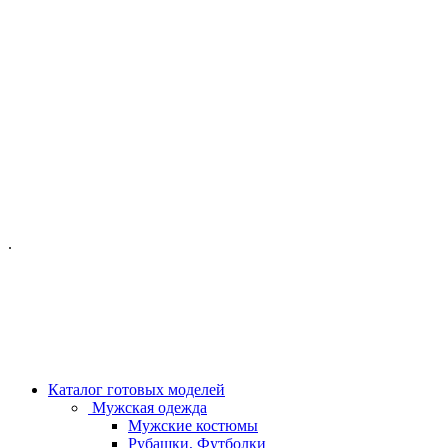
ОФИС МОСКВА:
МОСКВА, ГИЛЯРОВСКОГО, 50
ПН-ПТ - С 10-21:00
СБ-ВС С 11-19:00
+7 (977) 150 06 97
.
MANAGER@VELOURLAB.RU
Каталог готовых моделей
Мужская одежда
Мужские костюмы
Рубашки, Футболки