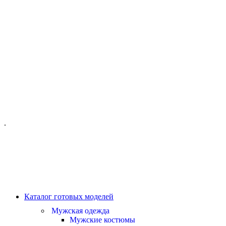
ОФИС МОСКВА:
МОСКВА, ГИЛЯРОВСКОГО, 50
ПН-ПТ - С 10-21:00
СБ-ВС С 11-19:00
+7 (977) 150 06 97
.
MANAGER@VELOURLAB.RU
Каталог готовых моделей
Мужская одежда
Мужские костюмы