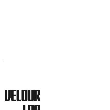
ОФИС МОСКВА:
МОСКВА, ГИЛЯРОВСКОГО, 50
ПН-ПТ - С 10-21:00
СБ-ВС С 11-19:00
+7 (977) 150 06 97
.
MANAGER@VELOURLAB.RU