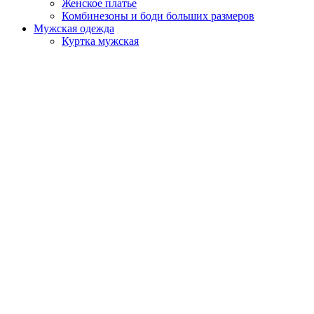
Женское платье
Комбинезоны и боди больших размеров
Мужская одежда
Куртка мужская
Мужская домашняя одежда
Мужская одежда больших размеров
Мужская одежда для отдыха
Мужские костюмы
Мужские футболки
Мужские худи и свитшоты
Мужские шорты и брюки
Каталог готовых моделей
Производство под ключ
Индивидуальный заказ
Что мы производим
Этапы работы
Дополнительно
Доставка и оплата
Вопросы и ответы
О компании
Контакты
Корзина
Закрыть