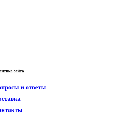
литика сайта
опросы и ответы
оставка
онтакты