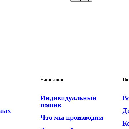
Навигация
По
Индивидуальный
В
пошив
овых
Д
Что мы производим
К