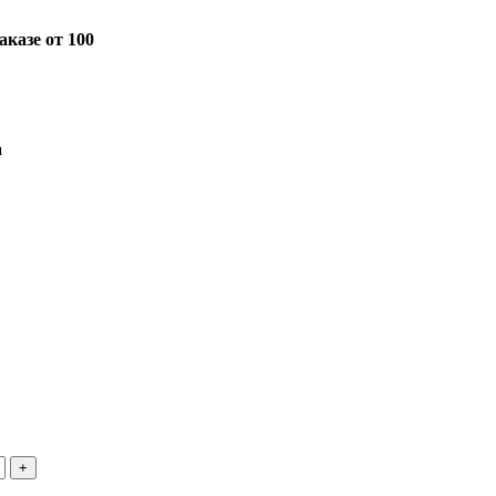
казе от 100
а