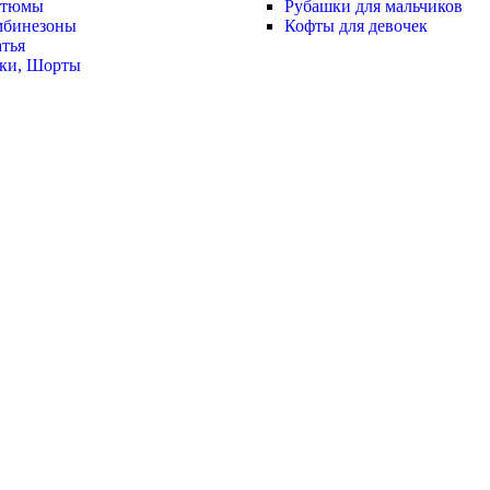
стюмы
Рубашки для мальчиков
мбинезоны
Кофты для девочек
тья
ки, Шорты