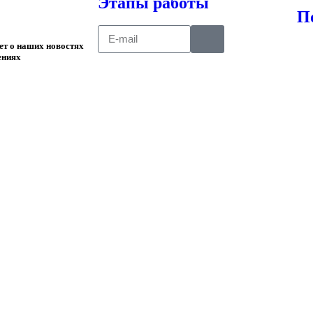
Этапы работы
П
ает о наших новостях
ениях