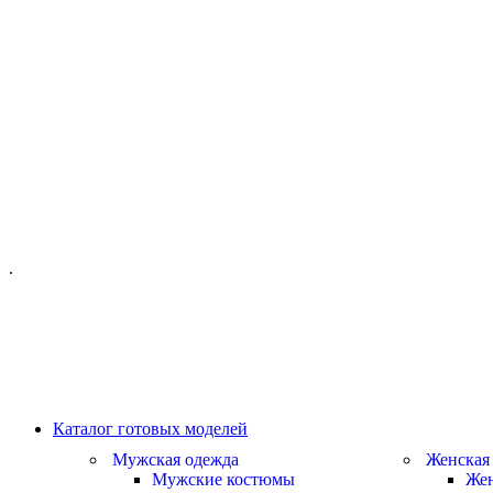
ОФИС МОСКВА:
МОСКВА, ГИЛЯРОВСКОГО, 50
ПН-ПТ - С 10-21:00
СБ-ВС С 11-19:00
+7 (977) 150 06 97
.
MANAGER@VELOURLAB.RU
Каталог готовых моделей
Мужская одежда
Женская
Мужские костюмы
Жен