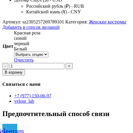
Российский рубль (₽) - RUB
Китайский юань (¥) - CNY
Артикул:
sz2305257269789101
Категория:
Женские костюмы
Добавить в список желаний
Красная роза
синий
черный
Цвет
Белый
Очистить
Количество
товара
В корзину
женский
комплект
Связаться с нами
из
двух
+7 (977) 150-06-97
предметов
velour_lab
Предпочтительный способ связи
elegram