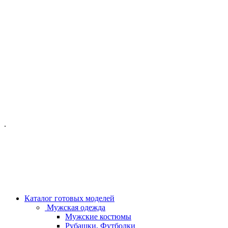
ОФИС МОСКВА:
МОСКВА, ГИЛЯРОВСКОГО, 50
ПН-ПТ - С 10-21:00
СБ-ВС С 11-19:00
+7 (977) 150 06 97
.
MANAGER@VELOURLAB.RU
Каталог готовых моделей
Мужская одежда
Мужские костюмы
Рубашки, Футболки