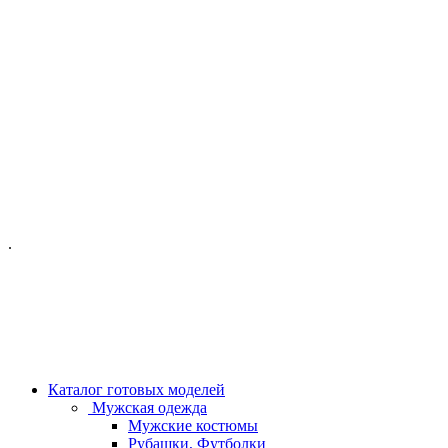
ОФИС МОСКВА:
МОСКВА, ГИЛЯРОВСКОГО, 50
ПН-ПТ - С 10-21:00
СБ-ВС С 11-19:00
+7 (977) 150 06 97
.
MANAGER@VELOURLAB.RU
Каталог готовых моделей
Мужская одежда
Мужские костюмы
Рубашки, Футболки