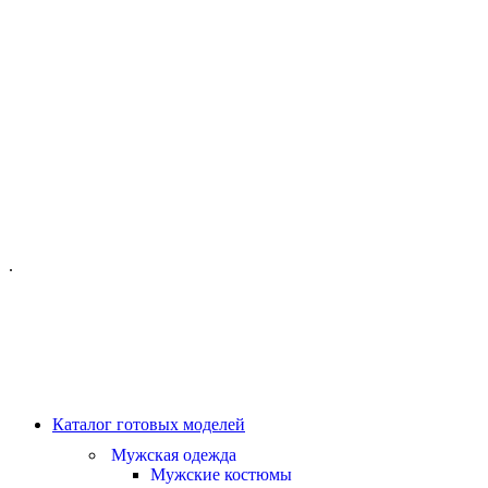
ОФИС МОСКВА:
МОСКВА, ГИЛЯРОВСКОГО, 50
ПН-ПТ - С 10-21:00
СБ-ВС С 11-19:00
+7 (977) 150 06 97
.
MANAGER@VELOURLAB.RU
Каталог готовых моделей
Мужская одежда
Мужские костюмы