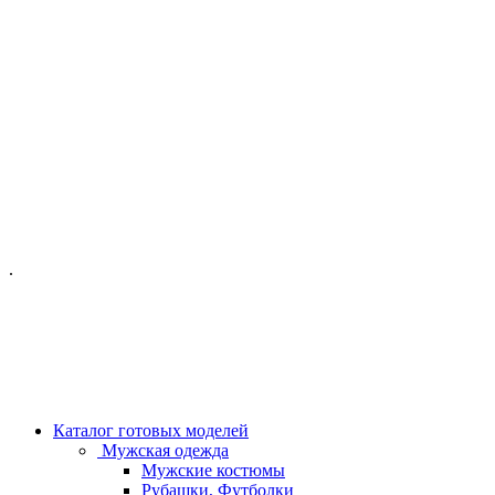
ОФИС МОСКВА:
МОСКВА, ГИЛЯРОВСКОГО, 50
ПН-ПТ - С 10-21:00
СБ-ВС С 11-19:00
+7 (977) 150 06 97
.
MANAGER@VELOURLAB.RU
Каталог готовых моделей
Мужская одежда
Мужские костюмы
Рубашки, Футболки