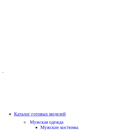
ОФИС МОСКВА:
МОСКВА, ГИЛЯРОВСКОГО, 50
ПН-ПТ - С 10-21:00
СБ-ВС С 11-19:00
+7 (977) 150 06 97
.
MANAGER@VELOURLAB.RU
Каталог готовых моделей
Мужская одежда
Мужские костюмы