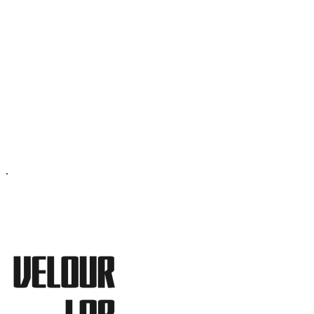
ОФИС МОСКВА:
МОСКВА, ГИЛЯРОВСКОГО, 50
ПН-ПТ - С 10-21:00
СБ-ВС С 11-19:00
+7 (977) 150 06 97
.
MANAGER@VELOURLAB.RU