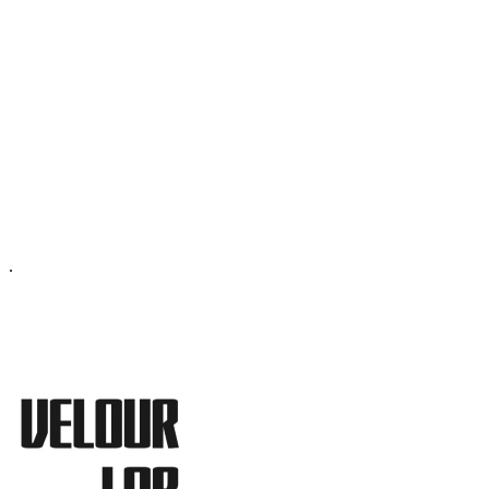
ОФИС МОСКВА:
МОСКВА, ГИЛЯРОВСКОГО, 50
ПН-ПТ - С 10-21:00
СБ-ВС С 11-19:00
+7 (977) 150 06 97
.
MANAGER@VELOURLAB.RU