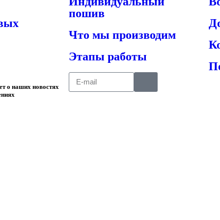
Индивидуальный
В
пошив
овых
Д
Что мы производим
К
Этапы работы
П
ает о наших новостях
ениях