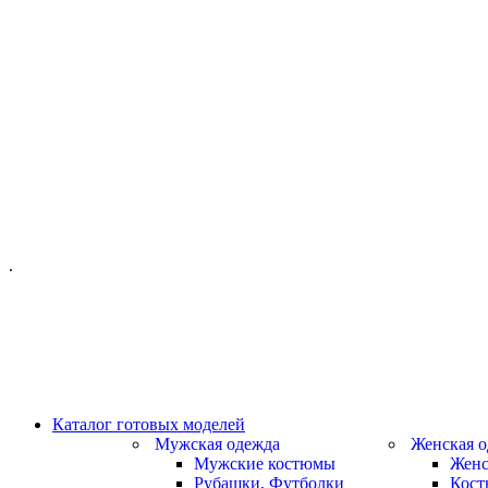
ОФИС МОСКВА:
МОСКВА, ГИЛЯРОВСКОГО, 50
ПН-ПТ - С 10-21:00
СБ-ВС С 11-19:00
+7 (977) 150 06 97
.
MANAGER@VELOURLAB.RU
Каталог готовых моделей
Мужская одежда
Женская о
Мужские костюмы
Женс
Рубашки, Футболки
Кос