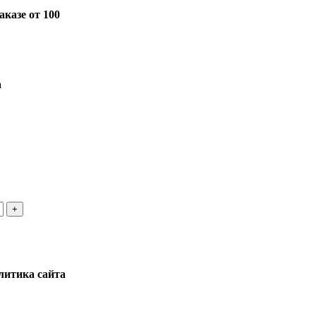
казе от 100
а
литика сайта