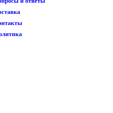
опросы и ответы
оставка
онтакты
олитика