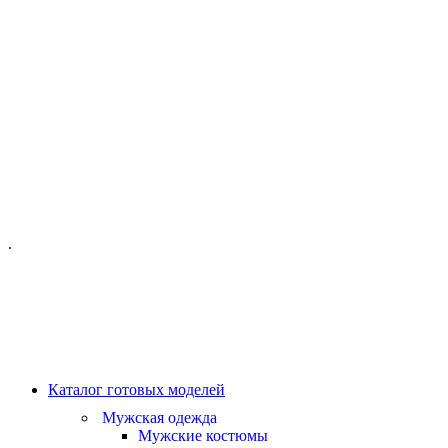
ОФИС МОСКВА:
МОСКВА, ГИЛЯРОВСКОГО, 50
ПН-ПТ - С 10-21:00
СБ-ВС С 11-19:00
+7 (977) 150 06 97
.
MANAGER@VELOURLAB.RU
Каталог готовых моделей
Мужская одежда
Мужские костюмы