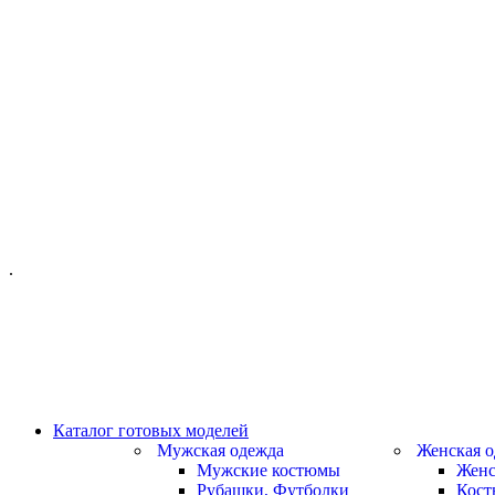
ОФИС МОСКВА:
МОСКВА, ГИЛЯРОВСКОГО, 50
ПН-ПТ - С 10-21:00
СБ-ВС С 11-19:00
+7 (977) 150 06 97
.
MANAGER@VELOURLAB.RU
Каталог готовых моделей
Мужская одежда
Женская о
Мужские костюмы
Женс
Рубашки, Футболки
Кос