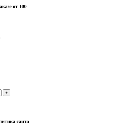
казе от 100
а
литика сайта