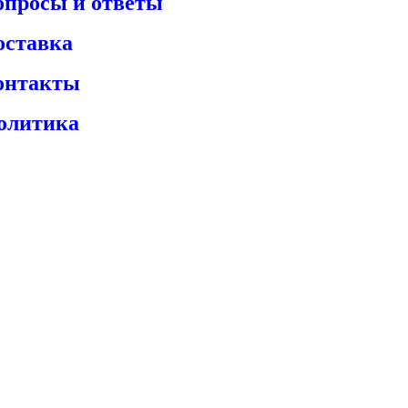
опросы и ответы
оставка
онтакты
олитика