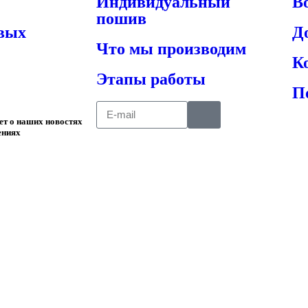
Индивидуальный
В
пошив
овых
Д
Что мы производим
К
Этапы работы
П
ает о наших новостях
ениях