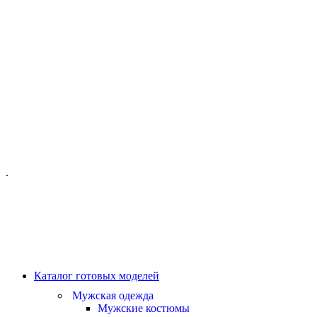
ОФИС МОСКВА:
МОСКВА, ГИЛЯРОВСКОГО, 50
ПН-ПТ - С 10-21:00
СБ-ВС С 11-19:00
+7 (977) 150 06 97
.
MANAGER@VELOURLAB.RU
Каталог готовых моделей
Мужская одежда
Мужские костюмы