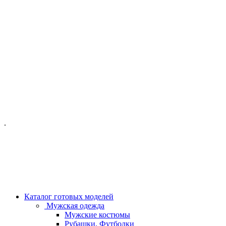
ОФИС МОСКВА:
МОСКВА, ГИЛЯРОВСКОГО, 50
ПН-ПТ - С 10-21:00
СБ-ВС С 11-19:00
+7 (977) 150 06 97
.
MANAGER@VELOURLAB.RU
Каталог готовых моделей
Мужская одежда
Мужские костюмы
Рубашки, Футболки