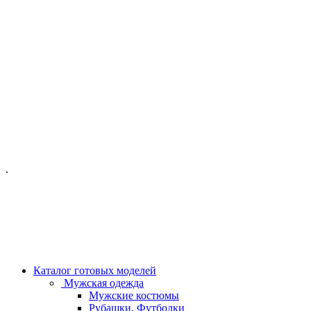
ОФИС МОСКВА:
МОСКВА, ГИЛЯРОВСКОГО, 50
ПН-ПТ - С 10-21:00
СБ-ВС С 11-19:00
+7 (977) 150 06 97
.
MANAGER@VELOURLAB.RU
Каталог готовых моделей
Мужская одежда
Мужские костюмы
Рубашки, Футболки