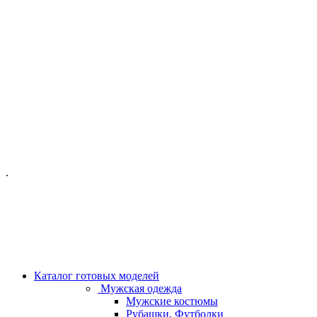
ОФИС МОСКВА:
МОСКВА, ГИЛЯРОВСКОГО, 50
ПН-ПТ - С 10-21:00
СБ-ВС С 11-19:00
+7 (977) 150 06 97
.
MANAGER@VELOURLAB.RU
Каталог готовых моделей
Мужская одежда
Мужские костюмы
Рубашки, Футболки