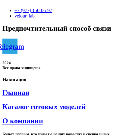
+7 (977) 150-06-97
velour_lab
Предпочтительный способ связи
elegram
2024
Все права защищены
Навигация
Главная
Каталог готовых моделей
О компании
Будьте первым, кто узнает о наших новостях и специальных