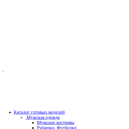
ОФИС МОСКВА:
МОСКВА, ГИЛЯРОВСКОГО, 50
ПН-ПТ - С 10-21:00
СБ-ВС С 11-19:00
+7 (977) 150 06 97
.
MANAGER@VELOURLAB.RU
Каталог готовых моделей
Мужская одежда
Мужские костюмы
Рубашки, Футболки