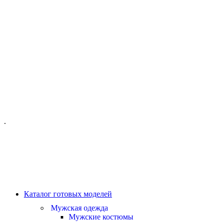
ОФИС МОСКВА:
МОСКВА, ГИЛЯРОВСКОГО, 50
ПН-ПТ - С 10-21:00
СБ-ВС С 11-19:00
+7 (977) 150 06 97
.
MANAGER@VELOURLAB.RU
Каталог готовых моделей
Мужская одежда
Мужские костюмы