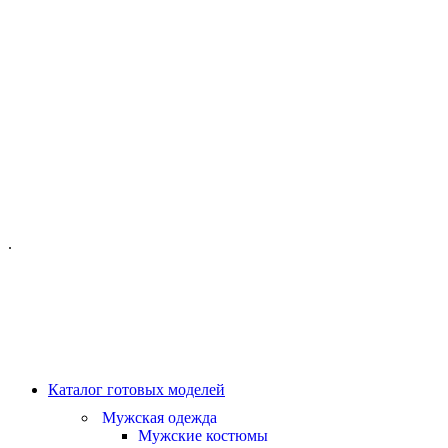
ОФИС МОСКВА:
МОСКВА, ГИЛЯРОВСКОГО, 50
ПН-ПТ - С 10-21:00
СБ-ВС С 11-19:00
+7 (977) 150 06 97
.
MANAGER@VELOURLAB.RU
Каталог готовых моделей
Мужская одежда
Мужские костюмы