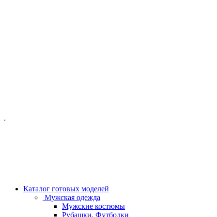
ОФИС МОСКВА:
МОСКВА, ГИЛЯРОВСКОГО, 50
ПН-ПТ - С 10-21:00
СБ-ВС С 11-19:00
+7 (977) 150 06 97
.
MANAGER@VELOURLAB.RU
Каталог готовых моделей
Мужская одежда
Мужские костюмы
Рубашки, Футболки