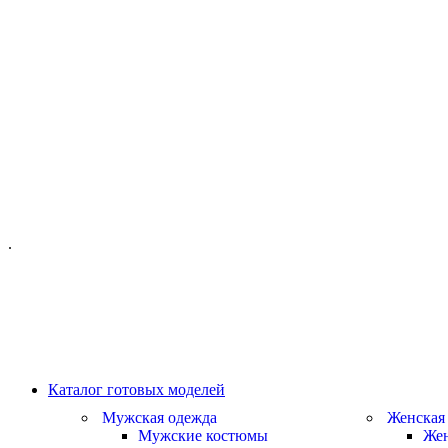
ОФИС МОСКВА:
МОСКВА, ГИЛЯРОВСКОГО, 50
ПН-ПТ - С 10-21:00
СБ-ВС С 11-19:00
+7 (977) 150 06 97
.
MANAGER@VELOURLAB.RU
Каталог готовых моделей
Мужская одежда
Женская
Мужские костюмы
Жен