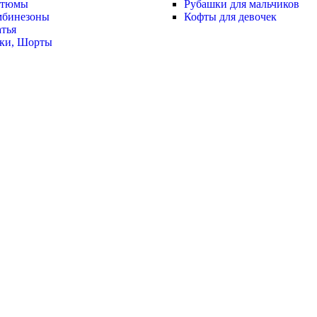
стюмы
Рубашки для мальчиков
мбинезоны
Кофты для девочек
тья
ки, Шорты