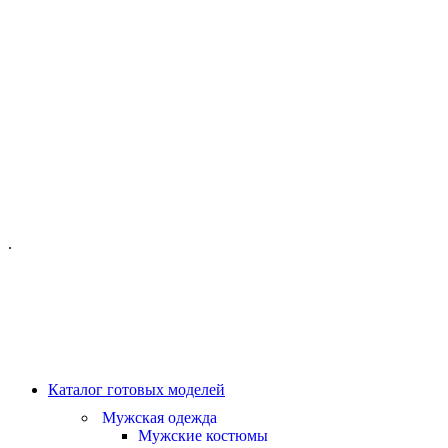
ОФИС МОСКВА:
МОСКВА, ГИЛЯРОВСКОГО, 50
ПН-ПТ - С 10-21:00
СБ-ВС С 11-19:00
+7 (977) 150 06 97
.
MANAGER@VELOURLAB.RU
Каталог готовых моделей
Мужская одежда
Мужские костюмы