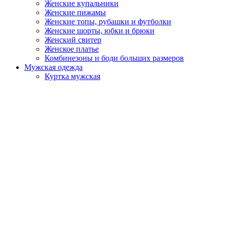
Женские купальники
Женские пижамы
Женские топы, рубашки и футболки
Женские шорты, юбки и брюки
Женский свитер
Женское платье
Комбинезоны и боди больших размеров
Мужская одежда
Куртка мужская
Мужская домашняя одежда
Мужская одежда больших размеров
Мужская одежда для отдыха
Мужские костюмы
Мужские футболки
Мужские худи и свитшоты
Мужские шорты и брюки
Каталог готовых моделей
Производство под ключ
Индивидуальный заказ
Что мы производим
Этапы работы
Дополнительно
Доставка и оплата
Вопросы и ответы