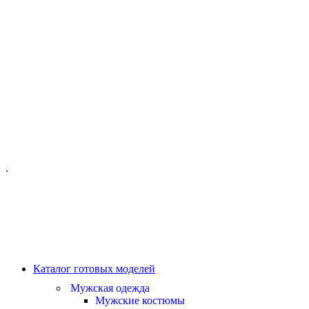
ОФИС МОСКВА:
МОСКВА, ГИЛЯРОВСКОГО, 50
ПН-ПТ - С 10-21:00
СБ-ВС С 11-19:00
+7 (977) 150 06 97
.
MANAGER@VELOURLAB.RU
Каталог готовых моделей
Мужская одежда
Мужские костюмы